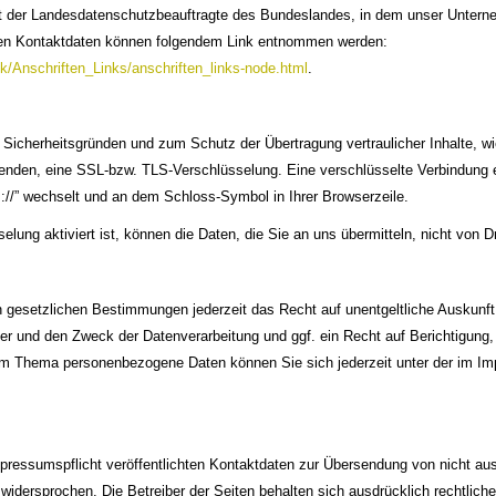
st der Landesdatenschutzbeauftragte des Bundeslandes, in dem unser Unterne
ren Kontaktdaten können folgendem Link entnommen werden:
k/Anschriften_Links/anschriften_links-node.html
.
icherheitsgründen und zum Schutz der Übertragung vertraulicher Inhalte, wi
 senden, eine SSL-bzw. TLS-Verschlüsselung. Eine verschlüsselte Verbindung 
ps://” wechselt und an dem Schloss-Symbol in Ihrer Browserzeile.
ung aktiviert ist, können die Daten, die Sie an uns übermitteln, nicht von D
 gesetzlichen Bestimmungen jederzeit das Recht auf unentgeltliche Auskunf
r und den Zweck der Datenverarbeitung und ggf. ein Recht auf Berichtigung,
um Thema personenbezogene Daten können Sie sich jederzeit unter der im 
ressumspflicht veröffentlichten Kontaktdaten zur Übersendung von nicht aus
 widersprochen. Die Betreiber der Seiten behalten sich ausdrücklich rechtliche