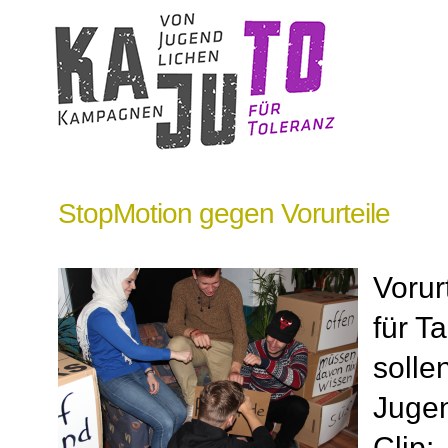
StopMotion gegen Vorurteile
Vorur
für T
solle
Jugen
Clip: